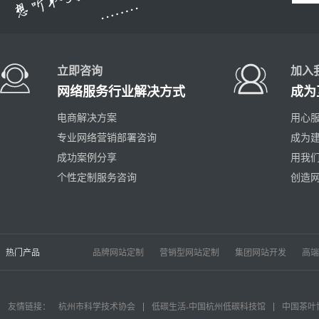
立即咨询
加入
网络服务行业解决方式
成为
电商解决方案
用心服
专业网络营销部署咨询
成为
成功案例分享
用我
个性定制服务咨询
创造
热门产品
品牌网站定制
营销型网站定制
集团网站开发
高端
友情链接：
杭州市科学技术协会
低碳生活-中国杭州低碳科技馆
中国茶叶