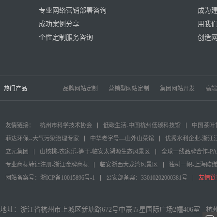
专业网络营销部署咨询
成为
成功案例分享
用我
个性定制服务咨询
创造
热门产品
品牌网站定制
营销型网站定制
集团网站开发
高端
友情链接：
杭州市科学技术协会
低碳生活-中国杭州低碳科技馆
中国茶叶
菲达环保--大气污染治理专家
中华老字号—山外山菜馆
优秀水利企业-浙江
立元集团
山核桃-农家乐-笋干-临安太湖源生态风景区
全球一线品牌合作-P
专业商标转让注册-浙江金牌商标
临安浙西大龙湾风景区
独树一帜-上海欧
网站备案号：浙ICP备10015896号-1
公安部备案：33010202000381号
友情链
地址：浙江省杭州市上城区新塘路672号中豪五星国际广场2幢406室 