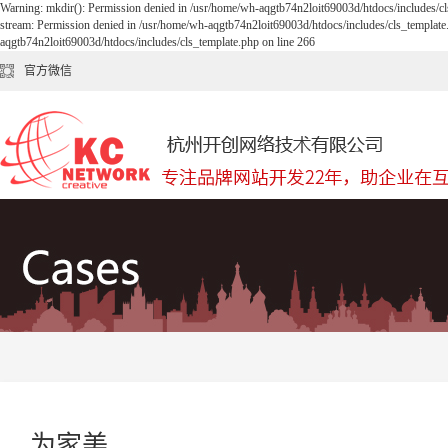
Warning: mkdir(): Permission denied in /usr/home/wh-aqgtb74n2loit69003d/htdocs/includes/cl
stream: Permission denied in /usr/home/wh-aqgtb74n2loit69003d/htdocs/includes/cls_template
aqgtb74n2loit69003d/htdocs/includes/cls_template.php on line 266
官方微信
为家美